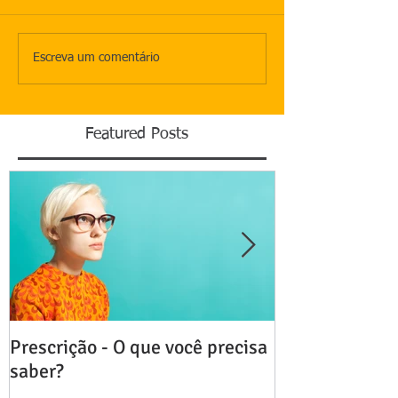
Escreva um comentário
Featured Posts
Prescrição - O que você precisa
Distrato da C
saber?
Imóvel - A mul