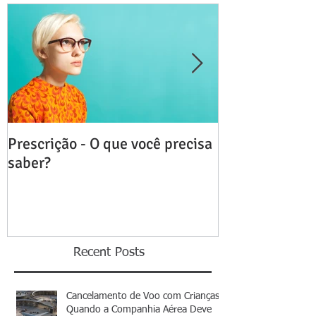
Prescrição - O que você precisa
Distrato da C
saber?
Imóvel - A mul
Recent Posts
Cancelamento de Voo com Crianças:
Quando a Companhia Aérea Deve