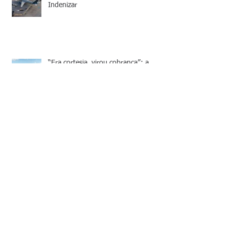
Indenizar
“Era cortesia, virou cobrança”: a
ilegalidade da inclusão de itens
“gratuitos” no financiamento de
veículos
O Mito do Plano de Saúde Coletivo:
Quando o Plano de Saúde é, na
Verdade, um Falso Coletivo
Bug de Preço na Black Friday:
Quando o Consumidor Pode Exigir o
Cumprimento da Oferta?