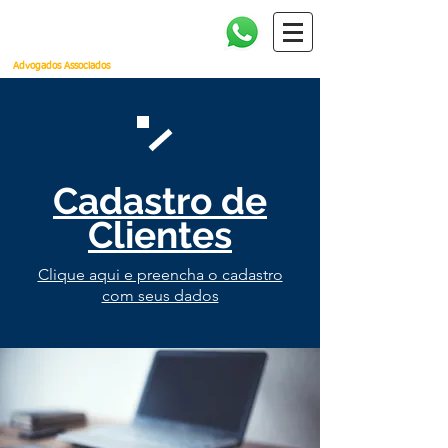
Amorim, Cañellas, Faria e
Quintella
Advogados Associados
Cadastro de
Clientes
Clique aqui e preencha o cadastro
com seus dados