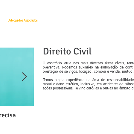
 Quintella
Advogados Associados
PÁGINA INICIAL
O ESCRITÓRIO
ADVOGADO
Direito Civil
O escritório atua nas mais diversas áreas cíveis, ta
preventiva. Podemos auxiliá-lo na elaboração de contr
prestação de serviços, locação, compra e venda, mútuo,
Temos ampla experiência na área de responsabilidade
moral e dano estético, inclusive, em acidentes de trâns
ações possessórias, reivindicatórias e outras no âmbito 
recisa
Inventário e Divórcio Extrajudiciais 
Medida de Celeridade