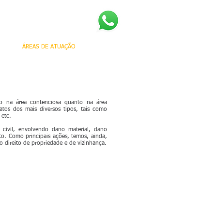
S
ÁREAS DE ATUAÇÃO
CONTATO
nto na área contenciosa quanto na área
atos dos mais diversos tipos, tais como
 etc.
 civil, envolvendo dano material, dano
ito. Como principais ações, temos, ainda,
do direito de propriedade e de vizinhança.
-
Viagem Aérea - Cancelamento,
Plano de
atraso, overbooking e extravio de
Fornecer
bagagens - O desrespeito ao
Múltiplo