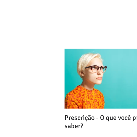
Amorim, Cañellas, Faria e
Login / Registre-se
Prescrição - O que você p
saber?