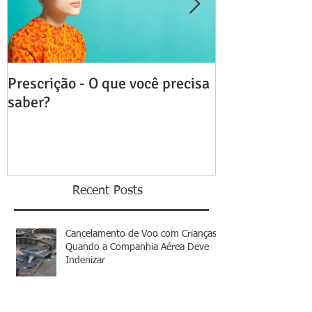
Prescrição - O que você precisa
Distrato da C
saber?
Imóvel - A mul
Recent Posts
Cancelamento de Voo com Crianças:
Quando a Companhia Aérea Deve
Indenizar