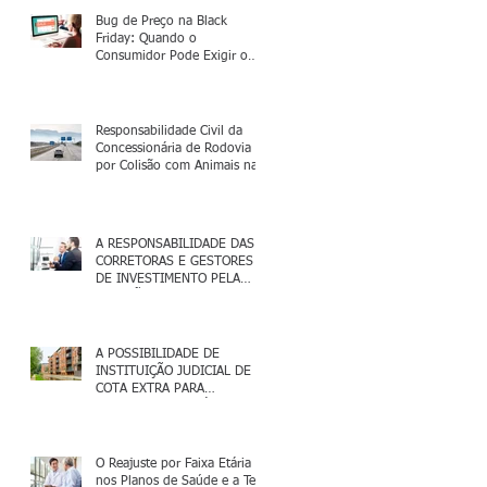
Bug de Preço na Black
Friday: Quando o
Consumidor Pode Exigir o
Cumprimento da Oferta?
Responsabilidade Civil da
Concessionária de Rodovia
por Colisão com Animais na
Pista
A RESPONSABILIDADE DAS
CORRETORAS E GESTORES
DE INVESTIMENTO PELA
OMISSÃO INFORMACIONAL
NA VENDA DE COEs
A POSSIBILIDADE DE
INSTITUIÇÃO JUDICIAL DE
COTA EXTRA PARA
PAGAMENTO DE DÍVIDAS
CONDOMINIAIS: ANÁLISE DO
PRECEDENTE DO TJRJ
O Reajuste por Faixa Etária
nos Planos de Saúde e a Tese