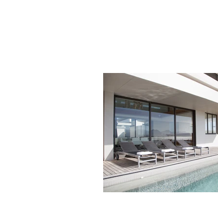
Amorim, Cañellas, Faria e
Login / Registre-se