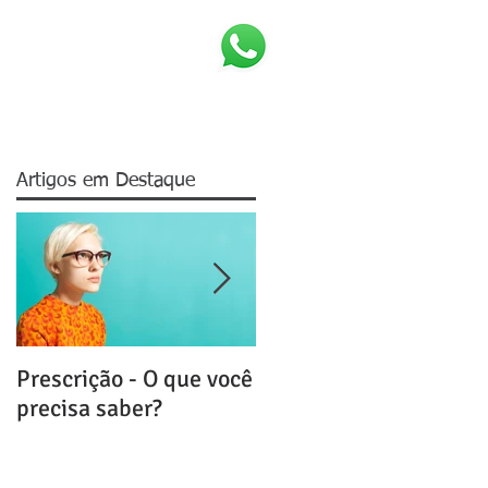
S
ÁREAS DE ATUAÇÃO
CONTATO
Artigos em Destaque
Prescrição - O que você
Distrato da Compra e
precisa saber?
Venda de Imóvel - A
multa Rescisória