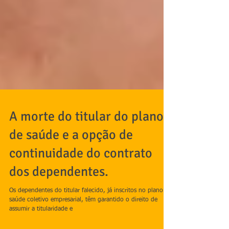
A morte do titular do plano
de saúde e a opção de
continuidade do contrato
dos dependentes.
Os dependentes do titular falecido, já inscritos no plano de
saúde coletivo empresarial, têm garantido o direito de